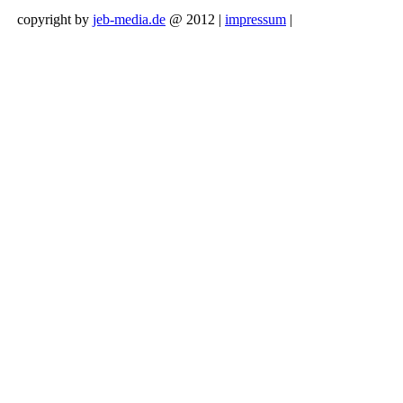
copyright by
jeb-media.de
@ 2012 |
impressum
|